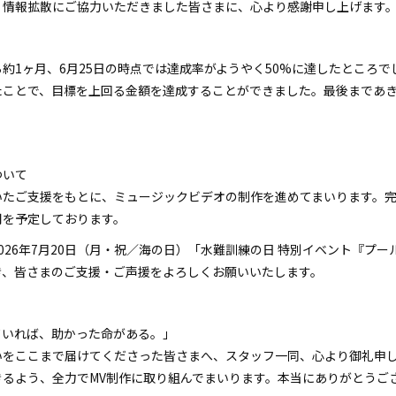
・情報拡散にご協力いただきました皆さまに、心より感謝申し上げます
約1ヶ月、6月25日の時点では達成率がようやく50%に達したところ
たことで、目標を上回る金額を達成することができました。最後まであ
ついて
いたご支援をもとに、ミュージックビデオの制作を進めてまいります。完
用を予定しております。
026年7月20日（月・祝／海の日）「水難訓練の日 特別イベント『プ
き、皆さまのご支援・ご声援をよろしくお願いいたします。
ていれば、助かった命がある。」
いをここまで届けてくださった皆さまへ、スタッフ一同、心より御礼申
きるよう、全力でMV制作に取り組んでまいります。本当にありがとうご