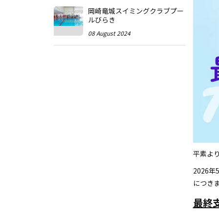
岡崎竜城スイミングクラブプー
ルびらき
08 August 2024
平素よ
2026
につき
最終支