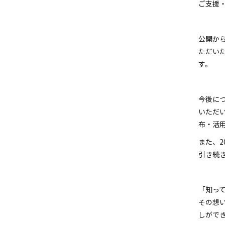
ご支援
公開から
ただい
す。
今後に
いただ
布・活
また、2
引き続
「知っ
その想
しがで