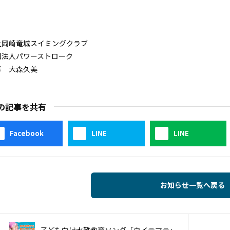
社岡崎竜城スイミングクラブ
団法人パワーストローク
事 大森久美
の記事を共有
Facebook
LINE
LINE
お知らせ一覧へ戻る
子ども向け水難教育ソング「ウイテマテ」